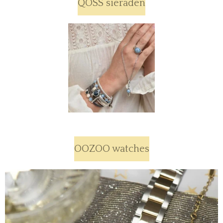
QOSS sieraden
OOZOO watches