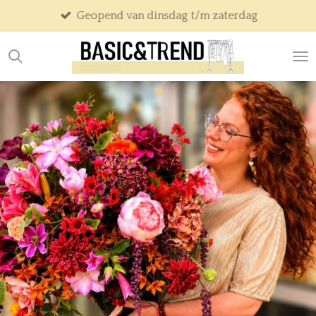
Geopend van dinsdag t/m zaterdag
Ga
direct
naar
de
hoofdinhoud