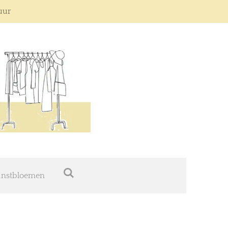
 uur
nstbloemen